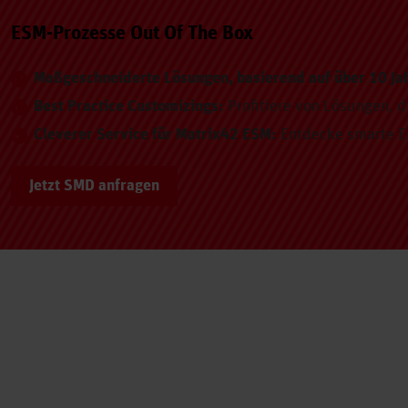
ESM-Prozesse Out Of The Box
Maßgeschneiderte Lösungen, basierend auf über 10 Ja
Best Practice Customizings:
Profitiere von Lösungen, d
Cleverer Service für Matrix42 ESM:
Entdecke smarte Er
Jetzt SMD anfragen