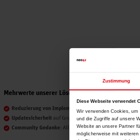
Zustimmung
Mehrwerte unserer Lösung
Diese Webseite verwendet 
Reduzierung von Implementierungskosten
der Matrix4
Wir verwenden Cookies, um I
Updatesicherheit
auf Grund Nutzung von Standardmech
und die Zugriffe auf unsere 
Website an unsere Partner fü
Community Gedanke
: Alle Kunden profitieren von Ide
möglicherweise mit weiteren