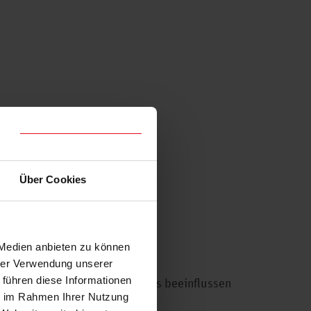
Über Cookies
 Medien anbieten zu können
cklung unserer Add-ons
hrer Verwendung unserer
 führen diese Informationen
e Weiterentwicklung der Add-ons beeinflussen
ie im Rahmen Ihrer Nutzung