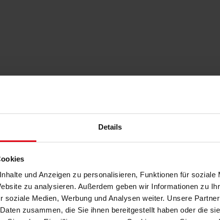
Details
Cookies
2 ESM-Lösung durch vorgefertigte Add-ons.
nhalte und Anzeigen zu personalisieren, Funktionen für soziale
anismen der Matrix42-Plattform durch stetige Weiterentwi
Website zu analysieren. Außerdem geben wir Informationen zu I
r soziale Medien, Werbung und Analysen weiter. Unsere Partner
en und „Best Practise Ansätzen“ anderer Kunden, welche di
 Daten zusammen, die Sie ihnen bereitgestellt haben oder die s