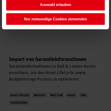
Auswahl erlauben
Nur notwendige Cookies verwenden
Import von Garantieinformationen
Garantieinformationen zu Dell & Lenovo Assets
anreichern, um den Asset-LifeCycle sowie
Budgetierungs-Prozess zu optimieren
Asset Lifecycle
Matrix42
M42 ESM
neo42
SMD
Schnittstellen