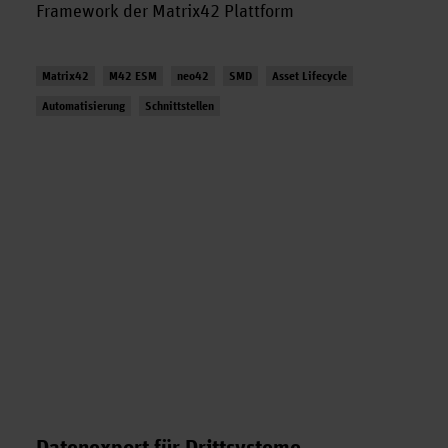
Framework der Matrix42 Plattform
Matrix42
M42 ESM
neo42
SMD
Asset Lifecycle
Automatisierung
Schnittstellen