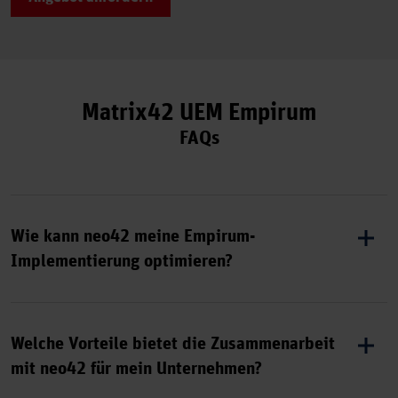
Matrix42 UEM Empirum
FAQs
Wie kann neo42 meine Empirum-
Implementierung optimieren?
Unsere Dienstleistungen beinhalten maßgeschneiderte
Anpassungen, Schulungen und Best Practices, um
Welche Vorteile bietet die Zusammenarbeit
sicherzustellen, dass Empirum perfekt auf die
mit neo42 für mein Unternehmen?
Bedürfnisse Ihrer IT-Umgebung abgestimmt wird.