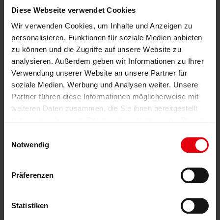
100% automatisierte Paketverteilung - basierend
Diese Webseite verwendet Cookies
auf PSADT - ready to deploy
Wir verwenden Cookies, um Inhalte und Anzeigen zu
neo42 | Application Package Depot
personalisieren, Funktionen für soziale Medien anbieten
zu können und die Zugriffe auf unsere Website zu
analysieren. Außerdem geben wir Informationen zu Ihrer
Verwendung unserer Website an unsere Partner für
soziale Medien, Werbung und Analysen weiter. Unsere
Partner führen diese Informationen möglicherweise mit
weiteren Daten zusammen, die Sie ihnen bereitgestellt
haben oder die sie im Rahmen Ihrer Nutzung der Dienste
gesammelt haben. Sie geben Einwilligung zu unseren
Einwilligungsauswahl
Cookies, wenn Sie unsere Webseite weiterhin nutzen.
Notwendig
Einige der von diesem Anbieter erfassten Daten dienen
der Personalisierung und der Messung der
Präferenzen
Werbewirksamkeit. Zur:
Google-Datenschutz-URL
From Zero to Hero - Werde
Statistiken
Matrix42 Profi!