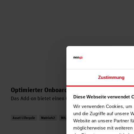
Zustimmung
Optimierter Onboarding Prozess
Diese Webseite verwendet 
Das Add-on bietet einen Quick-Link, um Bestellungen f
Wir verwenden Cookies, um I
und die Zugriffe auf unsere 
Asset Lifecycle
Matrix42
M42 ESM
neo42
SMD
Onboarding
Website an unsere Partner fü
möglicherweise mit weiteren