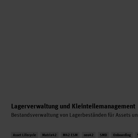
Lagerverwaltung und Kleinteilemanagement
Bestandsverwaltung von Lagerbeständen für Assets und
Asset Lifecycle
Matrix42
M42 ESM
neo42
SMD
Onboarding