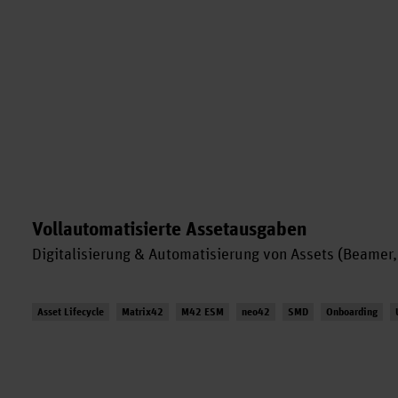
Vollautomatisierte Assetausgaben
Digitalisierung & Automatisierung von Assets (Beamer
Asset Lifecycle
Matrix42
M42 ESM
neo42
SMD
Onboarding