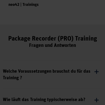
neo42 | Trainings
Package Recorder (PRO) Training
Fragen und Antworten
Welche Voraussetzungen brauchst du für das
Training ?
Dedizierte saubere, gepatchte Paketiermaschine; Zugriff
auf
neo42 Management Service
/
neo42 Apllication
Wie läuft das Training typischerweise ab?
Package Center
und das Deploymentsystem;