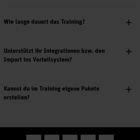
Installationsdateien PR + Anwendungen; Testmaschine
Wir stimmen Ziele und Umgebung kurz ab und gehen
dann Schritt für Schritt durch Setup, Workflow und
Wie lange dauert das Training?
Paketerstellung. Meist arbeiten wir hands-on mit deinen
Beispielen. Am Ende klären wir offene Fragen sowie
Das Training dauert in der Regel ca. 4 Stunden.
Übergabe und Import.
Unterstützt ihr Integrationen bzw. den
Import ins Verteilsystem?
Ja, wir betrachten den Übergabe-/Importprozess entlang
deines Zielsystems. Die konkreten Schritte variieren je
Kannst du im Training eigene Pakete
nach Verteilsystem und internen Prozessen. Ziel ist ein
erstellen?
klarer, reproduzierbarer Übergabepunkt.
Optional ja. Sinnvoll ist, vorab 1–3 Anwendungen zu
priorisieren, damit wir zielgerichtet arbeiten können.
Voraussetzung sind verfügbare Medien und eine