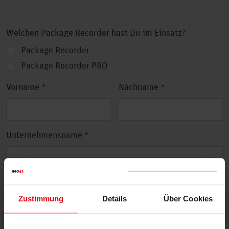
Welchen Package Recorder hast Du im Einsatz?
Package Recorder
Package Recorder PRO
Ihr
Vorname
*
Nachname
*
Name
Unternehmensname
*
Email Adresse
*
Zustimmung
Details
Über Cookies