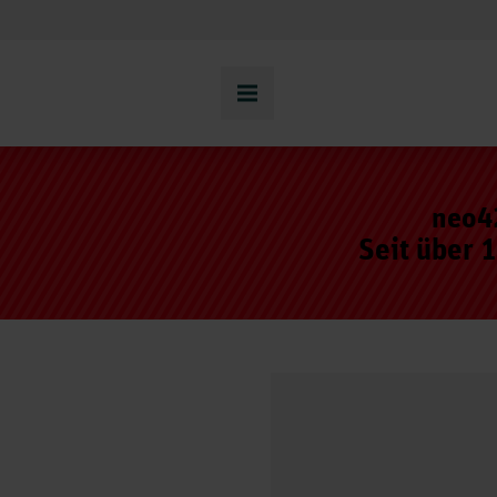
neo42
Seit über 