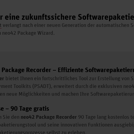
r eine zukunftssichere Softwarepaketi
t
verlangt nach einer neuen Generation der automatischen 
en neo42 Package Wizard.
Package Recorder – Effiziente Softwarepaketier
er
bietet Ihnen ein fortschrittliches Tool zur Erstellung von
ent Toolkits (PSADT), erweitert durch die exklusiven neo4
en neue Möglichkeiten und machen Ihre Softwarepaketierung 
e – 90 Tage gratis
n Sie den
neo42 Package Recorder
90 Tage lang kostenlos t
aketierungstool und seine innovativen Funktionen ausgiebi
paketierungsprozesse selbst zu erleben.